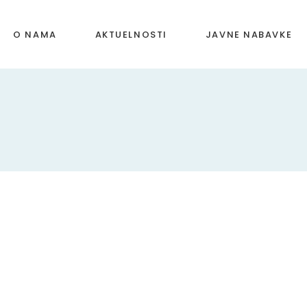
O NAMA
AKTUELNOSTI
JAVNE NABAVKE
Školski odbor
Vijeće roditelja
Dokumenti
Uposlenici škole
Kolektiv